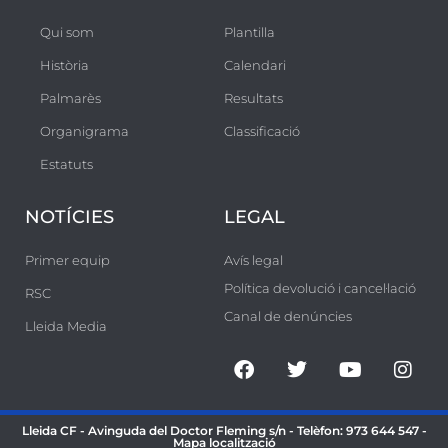
e
Qui som
Plantilla
f
Història
Calendari
o
Palmarès
Resultats
u
r
Organigrama
Classificació
,
Estatuts
c
o
NOTÍCIES
LEGAL
l
Primer equip
Avís legal
·
Política devolució i cancel·lació
RSC
l
Canal de denúncies
a
Lleida Media
b
o
r
Lleida CF - Avinguda del Doctor Fleming s/n - Telèfon:
973 644 547
-
a
Mapa localització