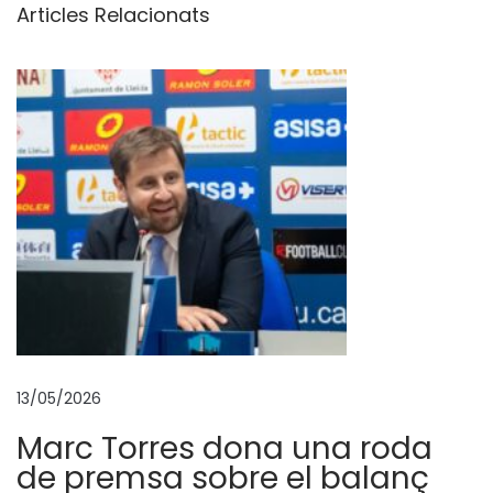
Articles Relacionats
i
d
a
E
s
p
o
r
t
i
u
i
e
13/05/2026
l
Marc Torres dona una roda
c
de premsa sobre el balanç
l