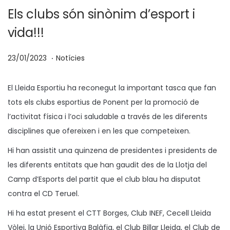
Els clubs són sinònim d’esport i
vida!!!
.
p
P
0
23/01/2023
Notícies
o
u
4
s
b
/
El Lleida Esportiu ha reconegut la important tasca que fan
a
l
0
tots els clubs esportius de Ponent per la promoció de
t
i
2
l’activitat física i l’oci saludable a través de les diferents
e
c
/
disciplines que ofereixen i en les que competeixen.
n
a
2
Hi han assistit una quinzena de presidentes i presidents de
t
0
les diferents entitats que han gaudit des de la Llotja del
a
2
Camp d’Esports del partit que el club blau ha disputat
3
contra el CD Teruel.
Hi ha estat present el CTT Borges, Club INEF, Cecell Lleida
Vòlei, la Unió Esportiva Balàfia, el Club Billar Lleida, el Club de