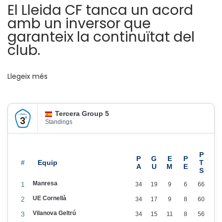
El Lleida CF tanca un acord
c
amb un inversor que
e
garanteix la continuïtat del
s
club.
s
i
Llegeix més
ó
d
e
Tercera Group 5
l
Standings
j
u
g
#
a
Manresa
1
34
19
9
6
66
d
UE Cornellà
2
34
17
9
8
60
o
Vilanova Geltrú
3
34
15
11
8
56
r