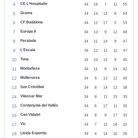
CE L'Hospitalet
4
34
16
7
11
55
J
Grama
o
5
34
14
12
8
54
n
CF Badalona
6
34
12
17
5
53
i
Europa II
7
34
13
9
12
48
d
Peralada
8
34
11
14
9
47
e
L'Escala
9
34
12
11
11
47
O
Tona
10
34
10
15
9
45
l
Montañesa
11
34
11
9
14
42
i
Mollerussa
12
34
9
13
12
40
v
San Cristóbal
13
34
8
14
12
38
e
Vilassar Mar
14
34
8
11
15
35
i
Cerdanyola del Vallès
15
34
6
17
11
35
r
Can Vidalet
16
34
8
9
17
33
a
Vic
17
34
7
11
16
32
T
Lleida Esportiu
18
34
4
14
16
26
a