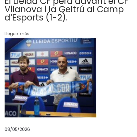
El Lleida CF perd davant el CF
r
Vilanova i la Geltrú al Camp
r
d’Esports (1-2).
i
b
Llegeix més
e
n
a
u
n
a
c
o
r
d
d
08/05/2026
e