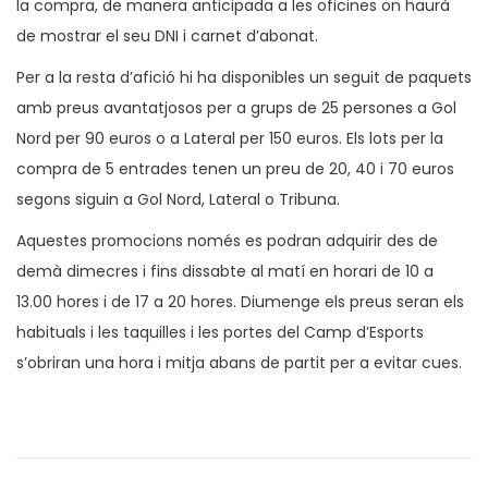
la compra, de manera anticipada a les oficines on haurà
de mostrar el seu DNI i carnet d’abonat.
Per a la resta d’afició hi ha disponibles un seguit de paquets
amb preus avantatjosos per a grups de 25 persones a Gol
Nord per 90 euros o a Lateral per 150 euros. Els lots per la
compra de 5 entrades tenen un preu de 20, 40 i 70 euros
segons siguin a Gol Nord, Lateral o Tribuna.
Aquestes promocions només es podran adquirir des de
demà dimecres i fins dissabte al matí en horari de 10 a
13.00 hores i de 17 a 20 hores. Diumenge els preus seran els
habituals i les taquilles i les portes del Camp d’Esports
s’obriran una hora i mitja abans de partit per a evitar cues.
L
L
E