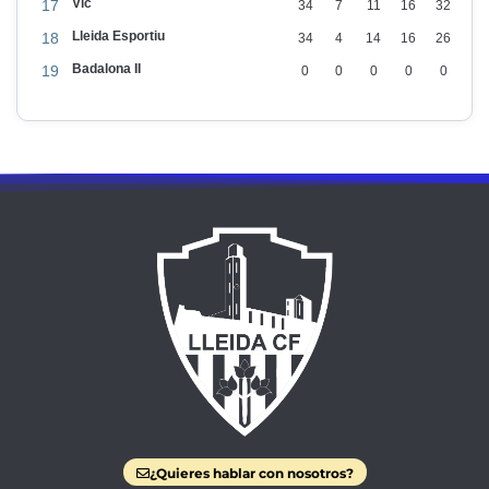
Vic
17
34
7
11
16
32
Lleida Esportiu
18
34
4
14
16
26
Badalona II
19
0
0
0
0
0
¿Quieres hablar con nosotros?