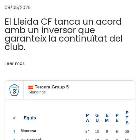
i
08/05/2026
ó
El Lleida CF tanca un acord
n
amb un inversor que
V
garanteix la continuïtat del
i
club.
v
e
y
Leer más
C
r
Tercera Group 5
e
Standings
c
e
!
#
!
Manresa
1
34
19
9
6
66