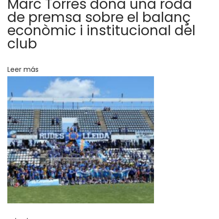
Marc Torres dona una roda
m
de premsa sobre el balanç
d
econòmic i institucional del
e
club
l
L
Leer más
l
e
i
d
a
E
s
p
o
r
t