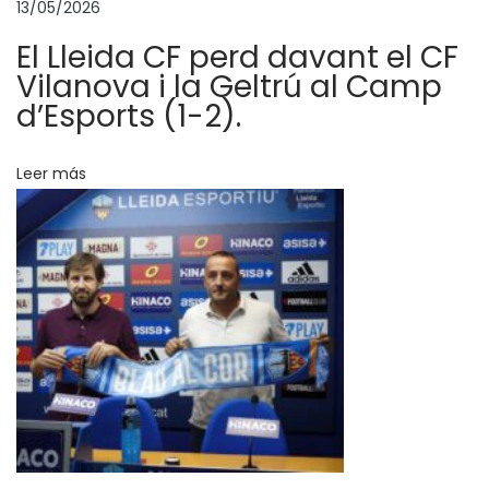
i
13/05/2026
u
El Lleida CF perd davant el CF
G
Vilanova i la Geltrú al Camp
r
d’Esports (1-2).
à
c
Leer más
i
e
s
,
F
u
n
d
a
c