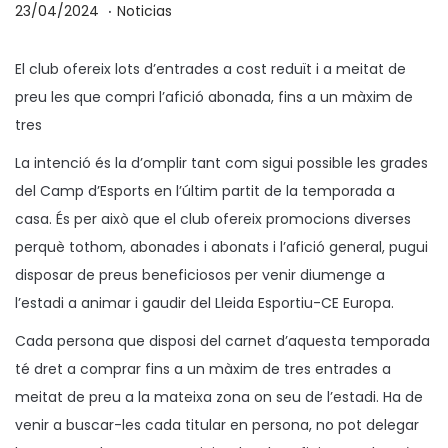
.
P
P
2
23/04/2024
Noticias
u
u
5
b
b
/
El club ofereix lots d’entrades a cost reduït i a meitat de
l
l
0
preu les que compri l’afició abonada, fins a un màxim de
i
i
4
tres
c
c
/
La intenció és la d’omplir tant com sigui possible les grades
a
a
2
del Camp d’Esports en l’últim partit de la temporada a
d
d
0
casa. És per això que el club ofereix promocions diverses
o
o
2
perquè tothom, abonades i abonats i l’afició general, pugui
e
e
4
disposar de preus beneficiosos per venir diumenge a
l
n
l’estadi a animar i gaudir del Lleida Esportiu-CE Europa.
Cada persona que disposi del carnet d’aquesta temporada
té dret a comprar fins a un màxim de tres entrades a
meitat de preu a la mateixa zona on seu de l’estadi. Ha de
venir a buscar-les cada titular en persona, no pot delegar