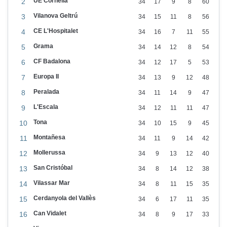
UE Cornellà
2
34
17
9
8
60
Vilanova Geltrú
3
34
15
11
8
56
CE L'Hospitalet
4
34
16
7
11
55
Grama
5
34
14
12
8
54
CF Badalona
6
34
12
17
5
53
Europa II
7
34
13
9
12
48
Peralada
8
34
11
14
9
47
L'Escala
9
34
12
11
11
47
Tona
10
34
10
15
9
45
Montañesa
11
34
11
9
14
42
Mollerussa
12
34
9
13
12
40
San Cristóbal
13
34
8
14
12
38
Vilassar Mar
14
34
8
11
15
35
Cerdanyola del Vallès
15
34
6
17
11
35
Can Vidalet
16
34
8
9
17
33