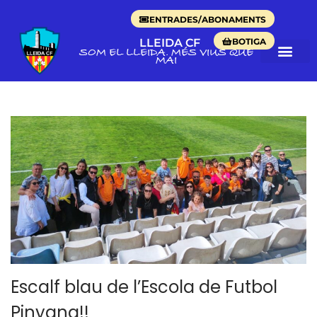
ENTRADES/ABONAMENTS
BOTIGA
LLEIDA CF
SOM EL LLEIDA. MÉS VIUS QUE
MAI
Escalf blau de l’Escola de Futbol
Pinyana!!