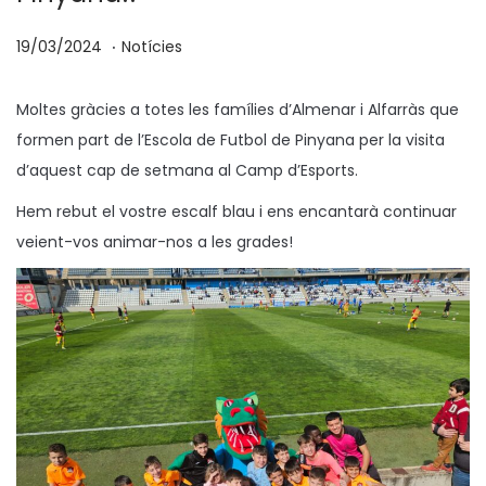
.
p
P
1
19/03/2024
Notícies
o
u
9
s
b
/
Moltes gràcies a totes les famílies d’Almenar i Alfarràs que
a
l
0
formen part de l’Escola de Futbol de Pinyana per la visita
t
i
3
d’aquest cap de setmana al Camp d’Esports.
e
c
/
Hem rebut el vostre escalf blau i ens encantarà continuar
n
a
2
veient-vos animar-nos a les grades!
t
0
a
2
4