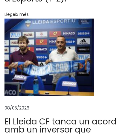
r
r
Llegeix més
e
Q
u
e
r
a
l
t
E
c
o
08/05/2026
l
El Lleida CF tanca un acord
í
amb un inversor que
d