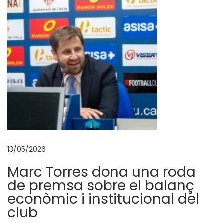
i
M
a
t
e
o
v
i
s
i
t
13/05/2026
e
Marc Torres dona una roda
n
de premsa sobre el balanç
l
econòmic i institucional del
’
club
I