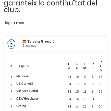
garanteix la continuïtat del
e
club.
r
,
Llegeix més
l
a
c
Tercera Group 5
o
Standings
p
i
s
#
t
Manresa
1
34
19
9
6
66
e
UE Cornellà
2
34
17
9
8
60
r
Vilanova Geltrú
3
34
15
11
8
56
i
CE L'Hospitalet
4
34
16
7
11
55
a
Grama
d
5
34
14
12
8
54