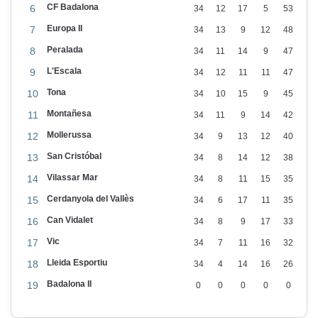
e
CF Badalona
6
34
12
17
5
53
l
Europa II
7
34
13
9
12
48
’
Peralada
8
34
11
14
9
47
a
L'Escala
9
34
12
11
11
47
f
Tona
10
34
10
15
9
45
i
Montañesa
11
34
11
9
14
42
c
Mollerussa
12
34
9
13
12
40
i
San Cristóbal
13
34
8
14
12
38
ó
Vilassar Mar
14
34
8
11
15
35
b
Cerdanyola del Vallès
15
34
6
17
11
35
l
Can Vidalet
16
34
8
9
17
33
a
Vic
17
34
7
11
16
32
v
Lleida Esportiu
18
34
4
14
16
26
a
Badalona II
19
0
0
0
0
0