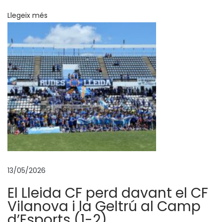
n
Llegeix més
s
t
i
t
u
t
-
E
s
c
o
13/05/2026
l
a
El Lleida CF perd davant el CF
T
Vilanova i la Geltrú al Camp
o
d’Esports (1-2).