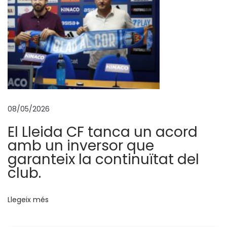
t
i
v
o
B
i
n
é
08/05/2026
f
El Lleida CF tanca un acord
a
amb un inversor que
r
garanteix la continuïtat del
‘
club.
E
l
L
Llegeix més
l