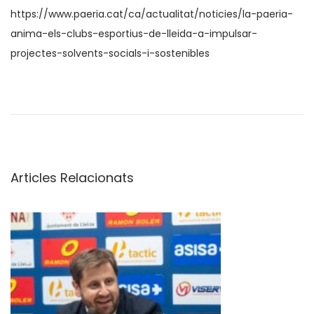
https://www.paeria.cat/ca/actualitat/noticies/la-paeria-
anima-els-clubs-esportius-de-lleida-a-impulsar-
projectes-solvents-socials-i-sostenibles
E
l
L
l
e
Articles Relacionats
i
d
a
E
s
p
o