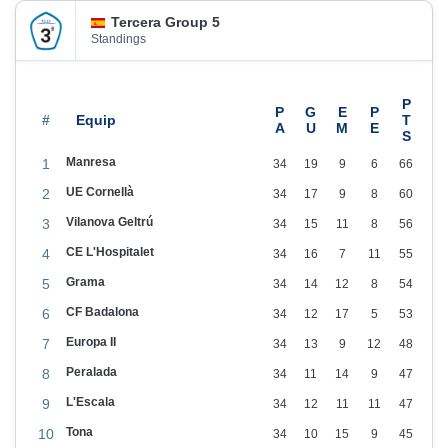
e
Tercera Group 5
i
Standings
d
a
E
#
s
Manresa
1
34
19
9
6
66
p
UE Cornellà
2
34
17
9
8
60
o
Vilanova Geltrú
r
3
34
15
11
8
56
t
CE L'Hospitalet
4
34
16
7
11
55
i
Grama
5
34
14
12
8
54
u
CF Badalona
6
34
12
17
5
53
é
Europa II
7
34
13
9
12
48
s
Peralada
8
34
11
14
9
47
e
L'Escala
9
34
12
11
11
47
l
Tona
10
34
10
15
9
45