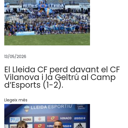
c
e
r
r
a
a
l
C
13/05/2026
l
El Lleida CF perd davant el CF
u
Vilanova i la Geltrú al Camp
b
d’Esports (1-2).
D
e
Llegeix més
p
o
r