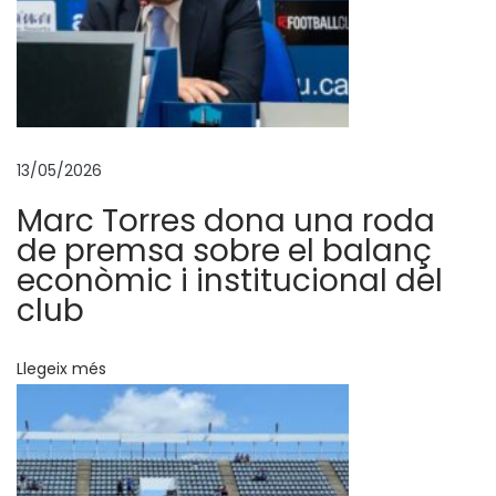
r
t
i
u
c
e
13/05/2026
d
Marc Torres dona una roda
e
de premsa sobre el balanç
i
econòmic i institucional del
x
club
X
a
Llegeix més
v
i
B
e