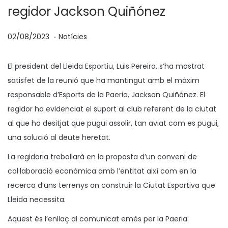
regidor Jackson Quiñónez
.
p
P
1
02/08/2023
Notícies
o
u
7
s
b
/
El president del Lleida Esportiu, Luis Pereira, s’ha mostrat
a
l
1
satisfet de la reunió que ha mantingut amb el màxim
t
i
1
responsable d’Esports de la Paeria, Jackson Quiñónez. El
e
c
/
regidor ha evidenciat el suport al club referent de la ciutat
n
a
2
al que ha desitjat que pugui assolir, tan aviat com es pugui,
t
0
una solució al deute heretat.
a
2
La regidoria treballarà en la proposta d’un conveni de
3
col·laboració econòmica amb l’entitat així com en la
recerca d’uns terrenys on construir la Ciutat Esportiva que
Lleida necessita.
Aquest és l’enllaç al comunicat emès per la Paeria: