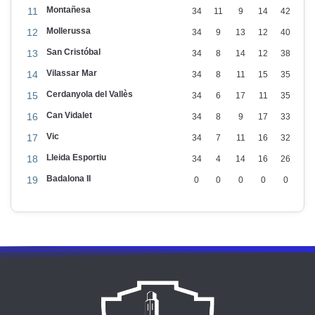
m
Montañesa
11
34
11
9
14
42
i
Mollerussa
12
34
9
13
12
40
l
San Cristóbal
13
34
8
14
12
38
l
Vilassar Mar
14
34
8
11
15
35
o
Cerdanyola del Vallès
15
34
6
17
11
35
r
Can Vidalet
16
34
8
9
17
33
l
Vic
l
17
34
7
11
16
32
o
Lleida Esportiu
18
34
4
14
16
26
c
Badalona II
19
0
0
0
0
0
p
e
r
a
l
m