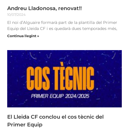
Andreu Lladonosa, renovat!!
10/07/2024
El noi d’Alguaire formarà part de la plantilla del Primer
Equip del Lleida CF i es quedarà dues temporades més,
Continua llegint »
El Lleida CF conclou el cos tècnic del
Primer Equip