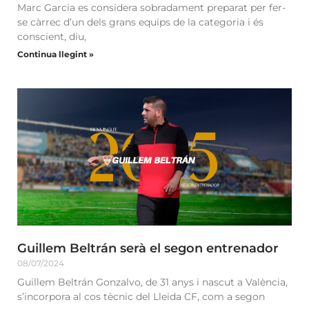
Marc Garcia es considera sobradament preparat per fer-
se càrrec d’un dels grans equips de la categoria i és
conscient, diu,
Continua llegint »
Guillem Beltrán serà el segon entrenador
08/07/2024
Guillem Beltrán Gonzalvo, de 31 anys i nascut a València,
s’incorpora al cos tècnic del Lleida CF, com a segon