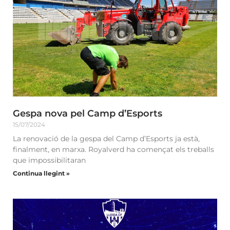
Gespa nova pel Camp d’Esports
15/07/2024
La renovació de la gespa del Camp d’Esports ja està,
finalment, en marxa. Royalverd ha començat els treballs
que impossibilitaran
Continua llegint »