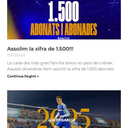
Assolim la xifra de 1.500!!!
12/07/2024
La cada dia més gran família blava no para de créixer.
Aquest divendres hem assolit la xifra de 1.500 abonats
Continua llegint »