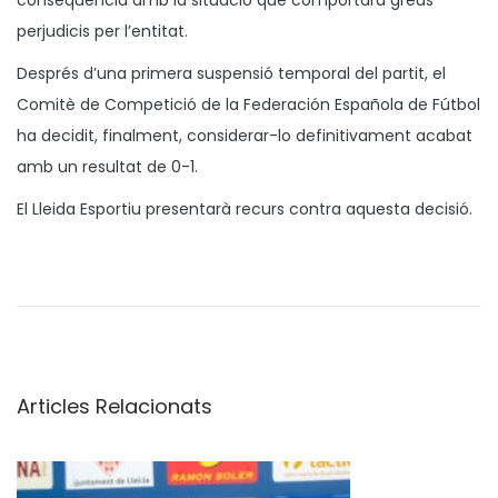
perjudicis per l’entitat.
Després d’una primera suspensió temporal del partit, el
Comitè de Competició de la Federación Española de Fútbol
ha decidit, finalment, considerar-lo definitivament acabat
amb un resultat de 0-1.
El Lleida Esportiu presentarà recurs contra aquesta decisió.
P
o
n
s
,
Articles Relacionats
p
r
i