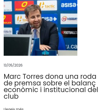
m
e
r
g
r
a
n
p
a
t
13/05/2026
r
Marc Torres dona una roda
o
de premsa sobre el balanç
c
econòmic i institucional del
i
club
n
a
Llegeix més