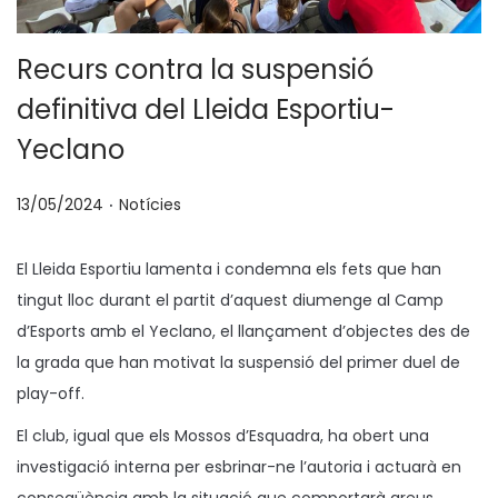
Recurs contra la suspensió
definitiva del Lleida Esportiu-
Yeclano
.
p
P
13/05/2024
Notícies
o
u
s
b
El Lleida Esportiu lamenta i condemna els fets que han
a
l
tingut lloc durant el partit d’aquest diumenge al Camp
t
i
d’Esports amb el Yeclano, el llançament d’objectes des de
e
c
la grada que han motivat la suspensió del primer duel de
n
a
play-off.
t
El club, igual que els Mossos d’Esquadra, ha obert una
a
investigació interna per esbrinar-ne l’autoria i actuarà en
conseqüència amb la situació que comportarà greus