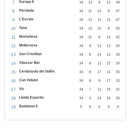
r
Europa II
7
34
13
9
12
48
i
Peralada
8
34
11
14
9
47
t
L'Escala
9
34
12
11
11
47
o
Tona
10
34
10
15
9
45
r
Montañesa
11
34
11
9
14
42
i
Mollerussa
12
34
9
13
12
40
a
San Cristóbal
13
34
8
14
12
38
m
Vilassar Mar
14
34
8
11
15
35
b
Cerdanyola del Vallès
15
34
6
17
11
35
l
Can Vidalet
16
34
8
9
17
33
e
Vic
s
17
34
7
11
16
32
G
Lleida Esportiu
18
34
4
14
16
26
a
Badalona II
19
0
0
0
0
0
r
r