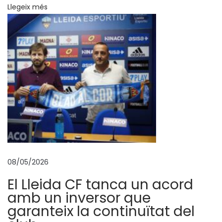
n
Llegeix més
q
u
e
m
t
e
m
p
o
r
a
08/05/2026
d
El Lleida CF tanca un acord
a
amb un inversor que
d
garanteix la continuïtat del
e