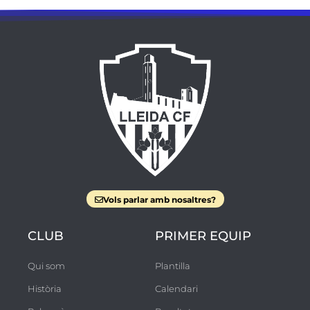
i
g
u
e
s
Vols parlar amb nosaltres?
CLUB
PRIMER EQUIP
Qui som
Plantilla
Història
Calendari