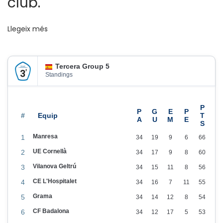
club.
p
a
r
Llegeix més
t
i
Tercera Group 5
d
Standings
e
t
s
#
f
Manresa
1
34
19
9
6
66
e
UE Cornellà
2
34
17
9
8
60
n
Vilanova Geltrú
t
3
34
15
11
8
56
t
CE L'Hospitalet
4
34
16
7
11
55
e
Grama
5
34
14
12
8
54
r
CF Badalona
6
34
12
17
5
53