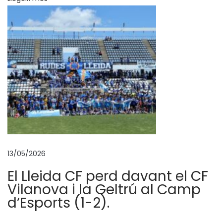
d
o
r
d
e
l
P
l
a
y
-
O
13/05/2026
f
El Lleida CF perd davant el CF
f
Vilanova i la Geltrú al Camp
T
d’Esports (1-2).
a