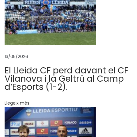
e
g
u
e
n
l
13/05/2026
e
s
El Lleida CF perd davant el CF
p
Vilanova i la Geltrú al Camp
i
d’Esports (1-2).
l
e
Llegeix més
s
!
!
R