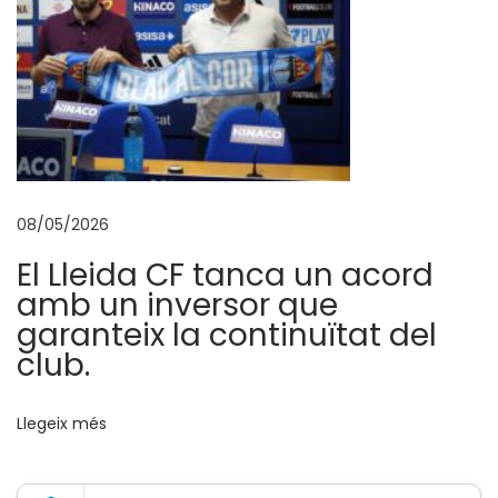
e
c
u
r
s
c
o
08/05/2026
n
El Lleida CF tanca un acord
t
amb un inversor que
r
garanteix la continuïtat del
a
club.
l
a
Llegeix més
s
u
s