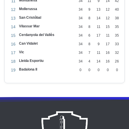
Montañesa
11
34
11
9
14
42
d
Mollerussa
12
34
9
13
12
40
e
San Cristóbal
13
34
8
14
12
38
l
Vilassar Mar
14
34
8
11
15
35
L
Cerdanyola del Vallès
15
34
6
17
11
35
l
Can Vidalet
16
34
8
9
17
33
e
Vic
17
34
7
11
16
32
i
Lleida Esportiu
18
34
4
14
16
26
d
Badalona II
a
19
0
0
0
0
0
E
s
p
o
r
t
i