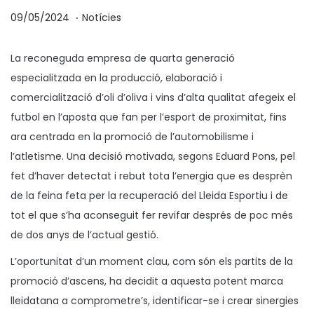
.
p
P
0
09/05/2024
Notícies
o
u
9
s
b
/
La reconeguda empresa de quarta generació
a
l
0
especialitzada en la producció, elaboració i
t
i
5
comercialització d’oli d’oliva i vins d’alta qualitat afegeix el
e
c
/
futbol en l’aposta que fan per l’esport de proximitat, fins
n
a
2
ara centrada en la promoció de l’automobilisme i
t
0
l’atletisme. Una decisió motivada, segons Eduard Pons, pel
a
2
fet d’haver detectat i rebut tota l’energia que es desprèn
4
de la feina feta per la recuperació del Lleida Esportiu i de
tot el que s’ha aconseguit fer revifar després de poc més
de dos anys de l’actual gestió.
L’oportunitat d’un moment clau, com són els partits de la
promoció d’ascens, ha decidit a aquesta potent marca
lleidatana a comprometre’s, identificar-se i crear sinergies