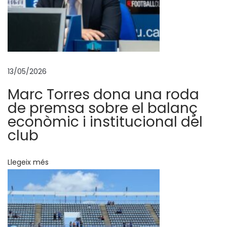
e
R
i
u
S
13/05/2026
e
Marc Torres dona una roda
g
de premsa sobre el balanç
r
econòmic i institucional del
e
club
e
n
Llegeix més
s
c
a
r
r