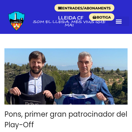
ENTRADES/ABONAMENTS
BOTIGA
LLEIDA CF
SOM EL LLEIDA. MÉS VIUS QUE
MAI
Pons, primer gran patrocinador del
Play-Off