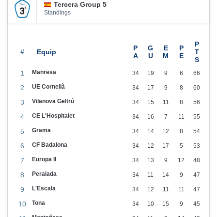
Tercera Group 5
p
Standings
e
n
s
#
i
Manresa
1
34
19
9
6
66
ó
UE Cornellà
2
34
17
9
8
60
d
Vilanova Geltrú
3
34
15
11
8
56
e
CE L'Hospitalet
4
34
16
7
11
55
f
Grama
i
5
34
14
12
8
54
n
CF Badalona
6
34
12
17
5
53
i
Europa II
7
34
13
9
12
48
t
Peralada
8
34
11
14
9
47
i
L'Escala
9
34
12
11
11
47
v
Tona
10
34
10
15
9
45
a