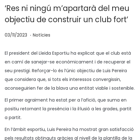
‘Res ni ningú m’apartarà del meu
objectiu de construir un club fort’
.
p
P
0
03/11/2023
Notícies
o
u
3
s
b
/
El president del Lleida Esportiu ha explicat que el club està
a
l
1
en camí de sanejar-se econòmicament i de recuperar el
t
i
1
seu prestigi. Reforçar-lo és l’únic objectiu de Luis Pereira
e
c
/
que considera que, si tots els interessos convergissin,
n
a
2
aconseguirien fer de la blava una entitat viable i sostenible.
t
0
El primer agraïment ha estat per a l’afició, que suma en
a
2
positiu retornant la presència i la il·lusió a les grades, partit
3
a partit.
En l’àmbit esportiu, Luis Pereira ha mostrat gran satisfacció
pels resultats obtinguts gràcies al nivell de la plantilla de la