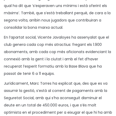
qual ha dit que ‘s’esperaven uns mínims i està oferint els
màxims’. També, que s’està treballant perquè, de cara a la
segona volta, arribin nous jugadors que contribuiran a
consolidar la bona marxa actual.
En l’apartat social, Vicente Javaloyes ha assenyalat que el
club genera cada cop més atractius: fregant els 1.900
abonaments, amb cada cop més aficionats evidenciant la
connexió amb la gent i la ciutat i amb el fet d’haver
recuperat l’esperit formatiu amb la Base Blava que ha
passat de tenir 6 a 11 equips.
Jurídicament, Marc Torres ha explicat que, des que es va
assumir la gestió, s’està al corrent de pagaments amb la
Seguretat Social, amb qui s’ha aconseguit disminuir el
deute en un total de 450.000 euros, i que s’és molt
optimista en el procediment per a eixugar el que hi ha amb