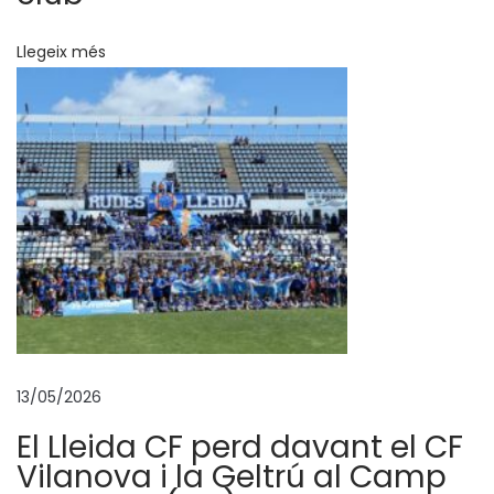
l
C
Llegeix més
a
m
p
d
’
E
s
p
o
r
t
13/05/2026
s
E
El Lleida CF perd davant el CF
l
Vilanova i la Geltrú al Camp