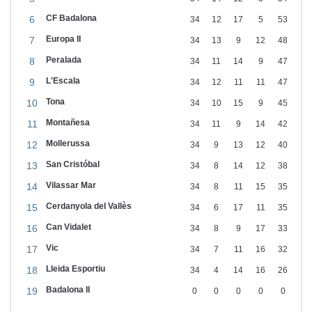
p
o
CF Badalona
6
34
12
17
5
53
r
Europa II
7
34
13
9
12
48
t
Peralada
8
34
11
14
9
47
s
L'Escala
9
34
12
11
11
47
Tona
10
34
10
15
9
45
Montañesa
11
34
11
9
14
42
Mollerussa
12
34
9
13
12
40
San Cristóbal
13
34
8
14
12
38
Vilassar Mar
14
34
8
11
15
35
Cerdanyola del Vallès
15
34
6
17
11
35
Can Vidalet
16
34
8
9
17
33
Vic
17
34
7
11
16
32
Lleida Esportiu
18
34
4
14
16
26
Badalona II
19
0
0
0
0
0