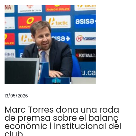
B
l
a
v
a
e
s
p
r
e
s
e
13/05/2026
n
Marc Torres dona una roda
t
de premsa sobre el balanç
a
econòmic i institucional del
a
club