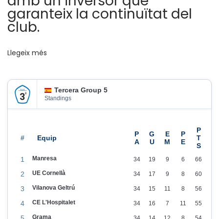
amb un inversor que
b
garanteix la continuïtat del
L
club.
a
T
Llegeix més
o
c
a
Tercera Group 5
F
Standings
o
o
t
#
b
Manresa
1
34
19
9
6
66
a
UE Cornellà
2
34
17
9
8
60
l
Vilanova Geltrú
3
34
15
11
8
56
l
CE L'Hospitalet
4
34
16
7
11
55
S
Grama
5
34
14
12
8
54