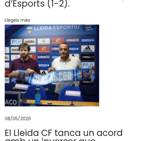
c
d’Esports (1-2).
l
u
Llegeix més
b
c
r
e
a
l
l
a
ç
o
s
08/05/2026
a
El Lleida CF tanca un acord
m