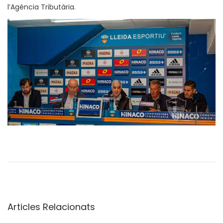
l’Agència Tributària.
L
a
B
a
s
Articles Relacionats
e