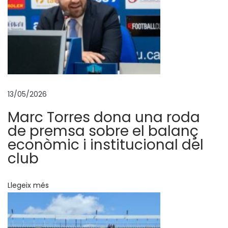
o
r
t
i
u
a
p
13/05/2026
r
Marc Torres dona una roda
o
de premsa sobre el balanç
v
econòmic i institucional del
a
club
e
l
Llegeix més
s
e
u