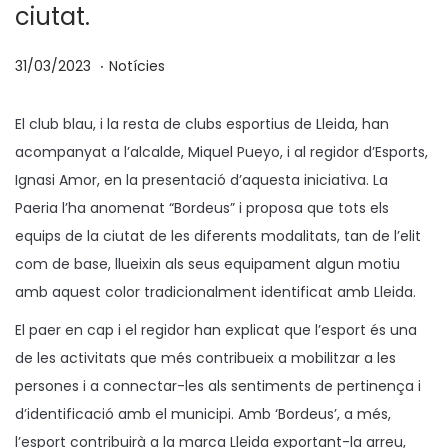
ciutat.
.
p
P
3
31/03/2023
Notícies
o
u
1
s
b
/
El club blau, i la resta de clubs esportius de Lleida, han
a
l
0
acompanyat a l’alcalde, Miquel Pueyo, i al regidor d’Esports,
t
i
3
Ignasi Amor, en la presentació d’aquesta iniciativa. La
e
c
/
Paeria l’ha anomenat “Bordeus” i proposa que tots els
n
a
2
equips de la ciutat de les diferents modalitats, tan de l’elit
t
0
com de base, llueixin als seus equipament algun motiu
a
2
amb aquest color tradicionalment identificat amb Lleida.
3
El paer en cap i el regidor han explicat que l’esport és una
de les activitats que més contribueix a mobilitzar a les
persones i a connectar-les als sentiments de pertinença i
d’identificació amb el municipi. Amb ‘Bordeus’, a més,
l’esport contribuirà a la marca Lleida exportant-la arreu,