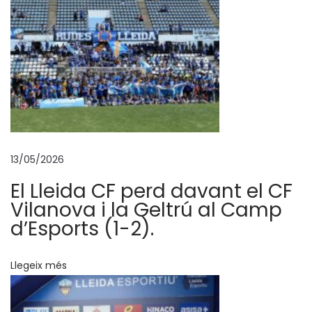
P
l
a
d
e
p
r
e
13/05/2026
v
e
El Lleida CF perd davant el CF
n
Vilanova i la Geltrú al Camp
c
d’Esports (1-2).
i
ó
Llegeix més
d
e