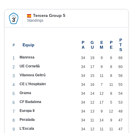
l
F
Tercera Group 5
u
Standings
s
t
e
#
r
Manresa
1
34
19
9
6
66
A
UE Cornellà
2
34
17
9
8
60
r
Vilanova Geltrú
3
34
15
11
8
56
n
CE L'Hospitalet
4
34
16
7
11
55
a
Grama
o
5
34
14
12
8
54
,
CF Badalona
6
34
12
17
5
53
n
Europa II
7
34
13
9
12
48
o
Peralada
8
34
11
14
9
47
u
L'Escala
9
34
12
11
11
47