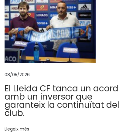
r
i
s
c
o
s
p
e
n
08/05/2026
a
El Lleida CF tanca un acord
l
amb un inversor que
s
garanteix la continuïtat del
.
club.
R
a
Llegeix més
ú