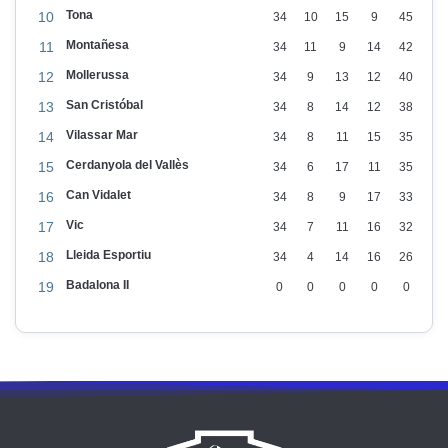
d
Tona
10
34
10
15
9
45
i
Montañesa
11
34
11
9
14
42
r
Mollerussa
12
34
9
13
12
40
e
San Cristóbal
13
34
8
14
12
38
c
Vilassar Mar
14
34
8
11
15
35
t
Cerdanyola del Vallès
15
34
6
17
11
35
o
Can Vidalet
16
34
8
9
17
33
r
Vic
17
34
7
11
16
32
d
Lleida Esportiu
18
34
4
14
16
26
e
Badalona II
l
19
0
0
0
0
0
’
À
r
e
a