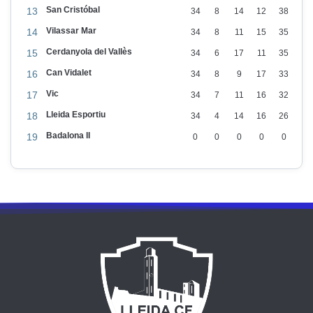
i
San Cristóbal
13
34
8
14
12
38
t
Vilassar Mar
14
34
8
11
15
35
s
Cerdanyola del Vallès
15
34
6
17
11
35
a
Can Vidalet
16
34
8
9
17
33
c
Vic
17
34
7
11
16
32
a
Lleida Esportiu
18
34
4
14
16
26
s
Badalona II
a
19
0
0
0
0
0
d
e
l
L
l
e
i
d