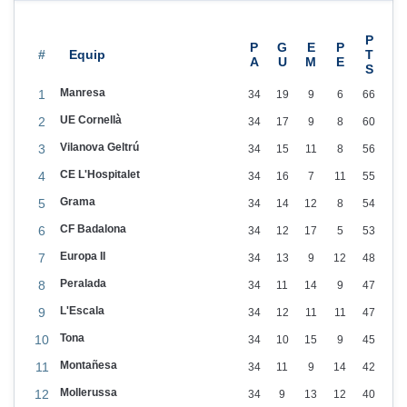
e
n
t
#
r
Manresa
1
34
19
9
6
66
a
UE Cornellà
2
34
17
9
8
60
d
Vilanova Geltrú
3
34
15
11
8
56
e
CE L'Hospitalet
4
34
16
7
11
55
s
Grama
p
5
34
14
12
8
54
e
CF Badalona
6
34
12
17
5
53
l
Europa II
7
34
13
9
12
48
s
Peralada
8
34
11
14
9
47
p
L'Escala
9
34
12
11
11
47
a
Tona
10
34
10
15
9
45
r
Montañesa
11
34
11
9
14
42
t
Mollerussa
12
34
9
13
12
40