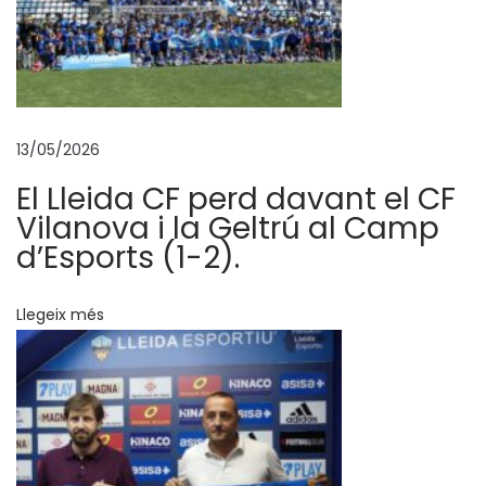
n
e
n
v
à
13/05/2026
s
r
El Lleida CF perd davant el CF
e
Vilanova i la Geltrú al Camp
t
d’Esports (1-2).
o
r
Llegeix més
n
a
b
l
e