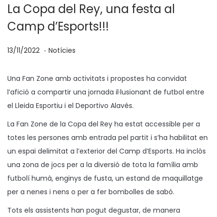
La Copa del Rey, una festa al
Camp d’Esports!!!
.
p
P
0
13/11/2022
Notícies
o
u
4
s
b
/
Una Fan Zone amb activitats i propostes ha convidat
a
l
0
l’afició a compartir una jornada il·lusionant de futbol entre
t
i
2
el Lleida Esportiu i el Deportivo Alavés.
e
c
/
La Fan Zone de la Copa del Rey ha estat accessible per a
n
a
2
totes les persones amb entrada pel partit i s’ha habilitat en
t
0
un espai delimitat a l’exterior del Camp d’Esports. Ha inclòs
a
2
una zona de jocs per a la diversió de tota la família amb
3
futbolí humà, enginys de fusta, un estand de maquillatge
per a nenes i nens o per a fer bombolles de sabó.
Tots els assistents han pogut degustar, de manera