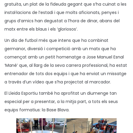
gratuïta, un plat de la fideuda gegant que s’ha cuinat a les
instal·lacions de l’estadi i que molts aficionats, penyes i
grups d’amics han degustat a l’hora de dinar, abans del
matx entre els blaus i els ‘gloriosos’.
Un dia de futbol més que intens que ha combinat
germanor, diversió i competició amb un matx que ha
començat amb un petit homenatge a Jose Manuel Esnal
‘Mané’ que, al llarg de la seva carrera professional, ha estat
entrenador de tots dos equips i que ha enviat un missatge
a través d’un vídeo que s’ha projectat al marcador.
El Lleida Esportiu també ha aprofitat un diumenge tan
especial per a presentar, a la mitja part, a tots els seus
equips formatius: la Base Blava.