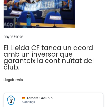
,
c
o
m
p
o
08/05/2026
r
El Lleida CF tanca un acord
t
amb un inversor que
a
garanteix la continuïtat del
u
club.
n
2
Llegeix més
×
1
e
Tercera Group 5
n
Standings