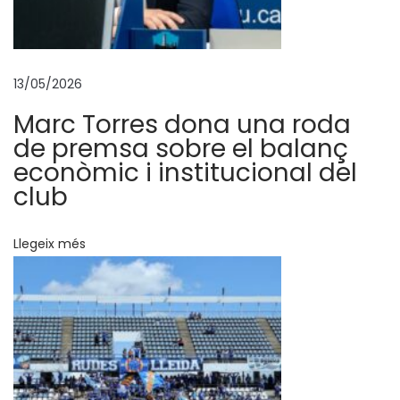
t
e
s
d
13/05/2026
e
Marc Torres dona una roda
C
de premsa sobre el balanç
o
econòmic i institucional del
c
club
a
-
Llegeix més
C
o
l
a
,
e