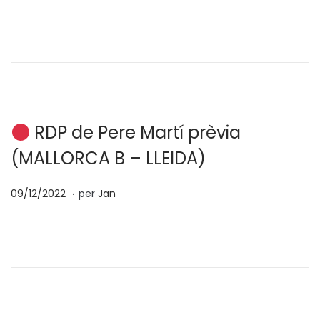
o
4
s
/
a
0
t
2
e
/
n
2
0
RDP de Pere Martí prèvia
2
(MALLORCA B – LLEIDA)
3
.
p
0
09/12/2022
per
Jan
o
4
s
/
a
0
t
2
e
/
n
2