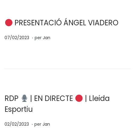
e
/
n
2
0
PRESENTACIÓ ÁNGEL VIADERO
2
.
p
1
3
07/02/2023
per
Jan
o
3
s
/
a
0
t
2
e
/
n
2
0
RDP
| EN DIRECTE
| Lleida
2
Esportiu
3
.
p
0
02/02/2023
per
Jan
o
4