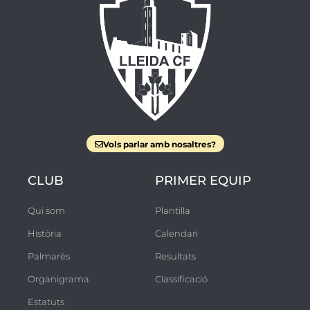
Vols parlar amb nosaltres?
CLUB
PRIMER EQUIP
Qui som
Plantilla
Història
Calendari
Palmarès
Resultats
Organigrama
Classificació
Estatuts