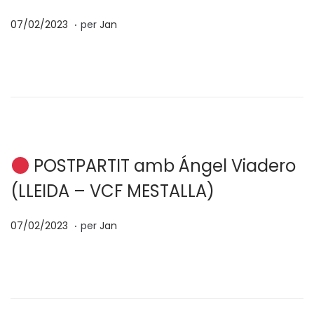
.
p
0
07/02/2023
per
Jan
o
7
s
/
a
0
t
2
e
/
n
2
0
POSTPARTIT amb Ángel Viadero
2
(LLEIDA – VCF MESTALLA)
3
.
p
0
07/02/2023
per
Jan
o
7
s
/
a
0
t
2