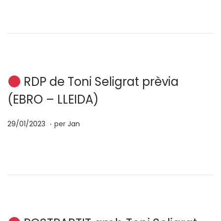
s
/
a
0
t
2
e
/
n
2
0
RDP de Toni Seligrat prèvia
2
(EBRO – LLEIDA)
3
.
p
0
29/01/2023
per
Jan
o
4
s
/
a
0
t
2
e
/
n
2
0