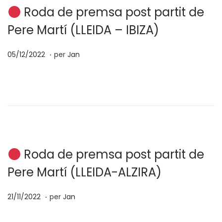
0
Roda de premsa post partit de
2
Pere Martí (LLEIDA – IBIZA)
3
.
p
0
05/12/2022
per
Jan
o
4
s
/
a
0
t
2
e
/
n
2
0
Roda de premsa post partit de
2
Pere Martí (LLEIDA-ALZIRA)
3
.
p
0
21/11/2022
per
Jan
o
4