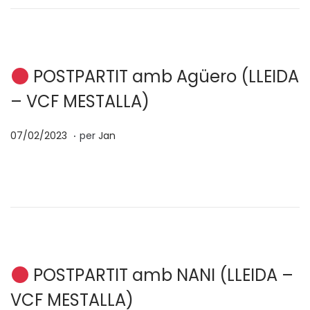
t
2
e
/
n
2
0
POSTPARTIT amb Agüero (LLEIDA
2
– VCF MESTALLA)
3
.
p
0
07/02/2023
per
Jan
o
7
s
/
a
0
t
2
e
/
n
2
0
POSTPARTIT amb NANI (LLEIDA –
2
VCF MESTALLA)
3