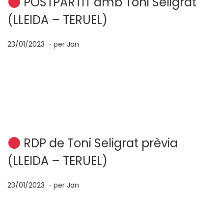
POSTPARTIT amb Toni Seligrat
2
(LLEIDA – TERUEL)
3
.
p
0
23/01/2023
per
Jan
o
4
s
/
a
0
t
2
e
/
n
2
0
RDP de Toni Seligrat prèvia
2
(LLEIDA – TERUEL)
3
.
p
0
23/01/2023
per
Jan
o
4
s
/