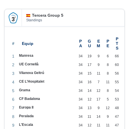
2
3
Tercera Group 5
Standings
#
Manresa
1
34
19
9
6
66
UE Cornellà
2
34
17
9
8
60
Vilanova Geltrú
3
34
15
11
8
56
CE L'Hospitalet
4
34
16
7
11
55
Grama
5
34
14
12
8
54
CF Badalona
6
34
12
17
5
53
Europa II
7
34
13
9
12
48
Peralada
8
34
11
14
9
47
L'Escala
9
34
12
11
11
47