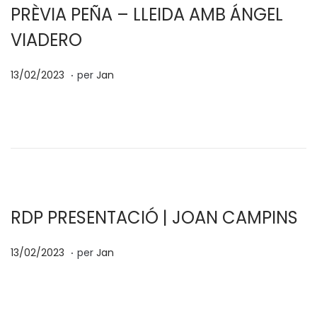
PRÈVIA PEÑA – LLEIDA AMB ÁNGEL
VIADERO
.
p
1
13/02/2023
per
Jan
o
3
s
/
a
0
t
2
e
/
n
2
0
RDP PRESENTACIÓ | JOAN CAMPINS
2
.
p
1
3
13/02/2023
per
Jan
o
3
s
/
a
0