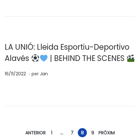
s
/
a
0
t
2
e
/
n
2
0
LA UNIÓ: Lleida Esportiu-Deportivo
2
Alavés
| BEHIND THE SCENES
3
.
p
0
16/11/2022
per
Jan
o
4
s
/
a
0
t
2
e
/
n
2
ANTERIOR
1
…
7
8
9
PRÒXIM
0