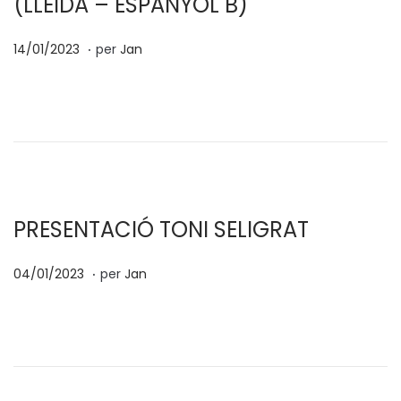
(LLEIDA – ESPANYOL B)
3
.
p
0
14/01/2023
per
Jan
o
4
s
/
a
0
t
2
e
/
n
2
0
PRESENTACIÓ TONI SELIGRAT
2
.
p
0
3
04/01/2023
per
Jan
o
4
s
/
a
0
t
2
e
/