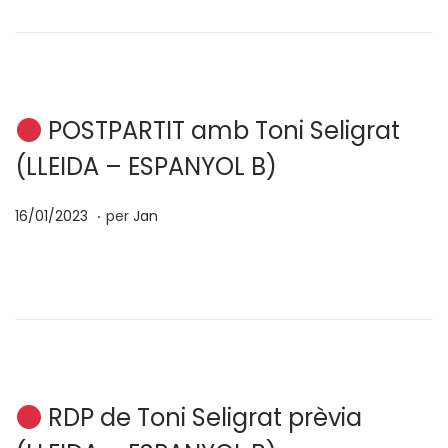
a
0
t
2
e
/
n
2
0
POSTPARTIT amb Toni Seligrat
2
(LLEIDA – ESPANYOL B)
3
.
p
0
16/01/2023
per
Jan
o
4
s
/
a
0
t
2
e
/
n
2
0
RDP de Toni Seligrat prèvia
2