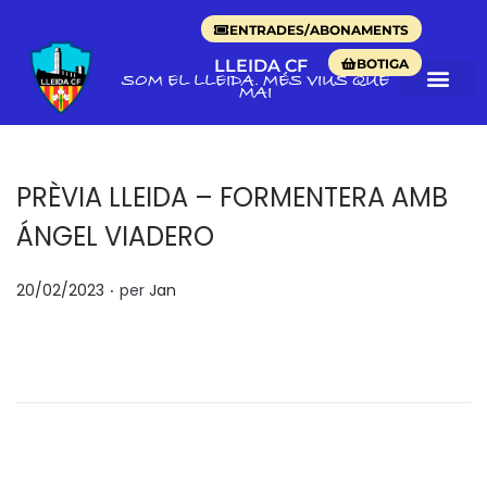
ENTRADES/ABONAMENTS
BOTIGA
LLEIDA CF
SOM EL LLEIDA. MÉS VIUS QUE
MAI
PRÈVIA LLEIDA – FORMENTERA AMB
ÁNGEL VIADERO
.
p
20/02/2023
per
Jan
o
s
a
t
e
n