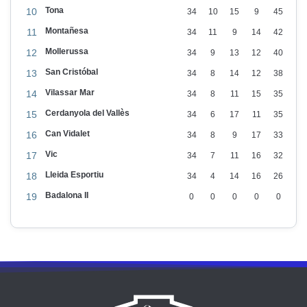
Tona
10
34
10
15
9
45
Montañesa
11
34
11
9
14
42
Mollerussa
12
34
9
13
12
40
San Cristóbal
13
34
8
14
12
38
Vilassar Mar
14
34
8
11
15
35
Cerdanyola del Vallès
15
34
6
17
11
35
Can Vidalet
16
34
8
9
17
33
Vic
17
34
7
11
16
32
Lleida Esportiu
18
34
4
14
16
26
Badalona II
19
0
0
0
0
0