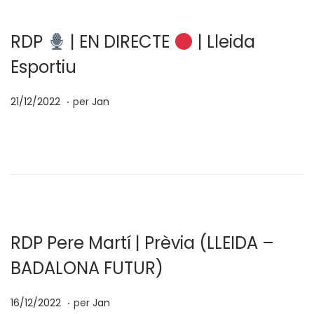
n
2
0
RDP
| EN DIRECTE
| Lleida
2
Esportiu
3
.
p
0
21/12/2022
per
Jan
o
4
s
/
a
0
t
2
e
/
n
2
0
RDP Pere Martí | Prèvia (LLEIDA –
2
BADALONA FUTUR)
3
.
p
0
16/12/2022
per
Jan